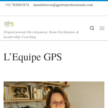
+33 783601974
danalefeuvre@gpsforprofessionals.com
Skip to content
Search
Organizational Development, Team Facilitation &
Me
Leadership Coaching
L’Equipe GPS