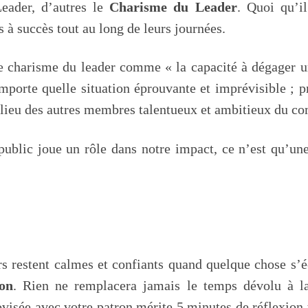
Leader, d’autres le
Charisme du Leader
. Quoi qu’il
à succès tout au long de leurs journées.
e charisme du leader comme « la capacité à dégager u
porte quelle situation éprouvante et imprévisible ; pr
lieu des autres membres talentueux et ambitieux du com
ublic joue un rôle dans notre impact, ce n’est qu’une
s restent calmes et confiants quand quelque chose s’é
on
. Rien ne remplacera jamais le temps dévolu à l
isée avec votre patron mérite 5 minutes de réflexion t